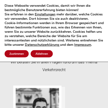
0821 / 50 8 70 5 60
Diese Webseite verwendet Cookies, damit wir Ihnen die
bestmögliche Benutzererfahrung bieten können!
Sie erfahren in den
Einstellungen
mehr darüber, welche Cookies
wir verwenden. Dort können Sie sie auch deaktivieren.
Cookie-Informationen werden in Ihrem Browser gespeichert und
führen bestimmte Funktionen aus, wie das Erkennen von Ihnen,
Anwälte für Verkehrsrecht in
wenn Sie zu unserer Website zurückkehren. Cookies helfen uns
zu verstehen, welche Bereiche der Website für Sie am
Donauwörth
interessantesten und nützlichsten sind. Weiteres entnehmen Sie
bitte unserer
Datenschutzerklärung
und dem
Impressum
.
Zustimmen
Ablehnen
Wir beraten Sie in allen Fragen rund um das Thema
Verkehrsrecht